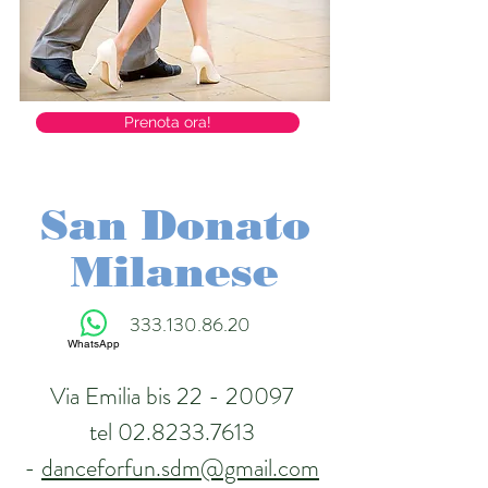
Prenota ora!
San Donato
Milanese
333.130.86.20
WhatsApp
Via Emilia bis
22 - 20097
tel
02.8233.7613
-
danceforfun.sdm@gmail.com