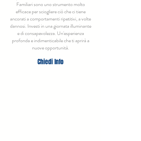
Familiari sono uno strumento molto
efficace per sciogliere ciò che ci tiene
ancorati a comportamenti ripetitivi, a volte
dannosi. Investi in una giornata illuminante
e di consapevolezza. Un'esperienza
profonda e indimenticabile che ti aprirà a
nuove opportunità.
Chiedi Info